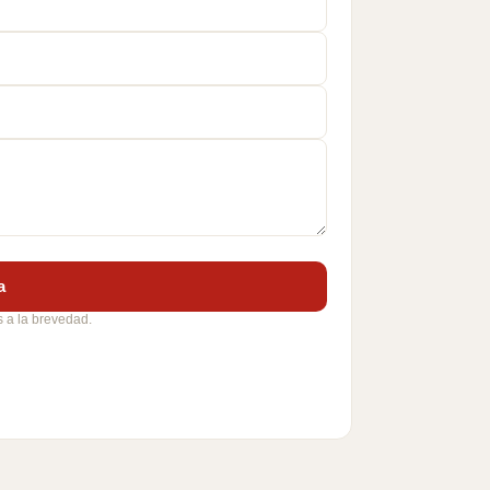
a
 a la brevedad.