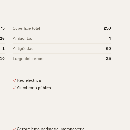
.75
Superficie total
250
26
Ambientes
4
1
Antigüedad
60
10
Largo del terreno
25
Red eléctrica
Alumbrado público
Cerramiento perimetral mamposteria