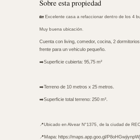
Sobre esta propiedad
🏡
Excelente casa a refaccionar dentro de los 4 b
Muy buena ubicación.
Cuenta con living, comedor, cocina, 2 dormitorios
frente para un vehiculo pequeño.
➡️
Superficie cubierta: 95,75 m²
➡️
Terreno de 10 metros x 25 metros.
➡️
Superficie total terreno: 250 m².
📍
Ubicado en Alvear N°1375, de la ciudad de R
📍
Mapa:
https://maps.app.goo.gl/P8oHGwjiynpW