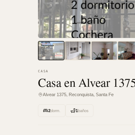
CASA
Casa en Alvear 137
Alvear 1375, Reconquista, Santa Fe
2
1
dorm.
baños