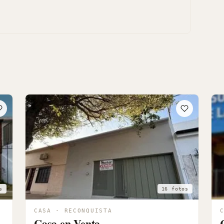
s
16 fotos
CASA · RECONQUISTA
Casa en Venta